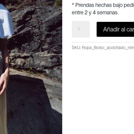
* Prendas hechas bajo pedi
entre 2 y 4 semanas.
BOLSO
Añadir al car
ACOLCHADO
MINI
CANTIDAD
SKU:
Ropa_Bolso_acolchado_min