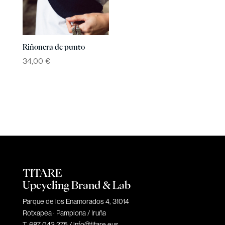
Riñonera de punto
34,00
€
TITARE
Upcycling Brand & Lab
Parque de los Enamorados 4, 31014
Rotxapea · Pamplona / Iruña
T. 687 043 275 /
info@titare.eus