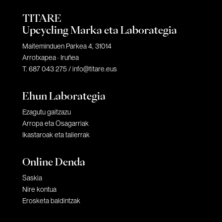
TITARE
Upcycling Marka eta Laborategia
Maiteminduen Parkea 4, 31014
Arrotxapea · Iruñea
T. 687 043 275 /
info@titare.eus
Ehun Laborategia
Ezagutu gaitzazu
Arropa eta Osagarriak
Ikastaroak eta tailerrak
Online Denda
Saskia
Nire kontua
Erosketa baldintzak