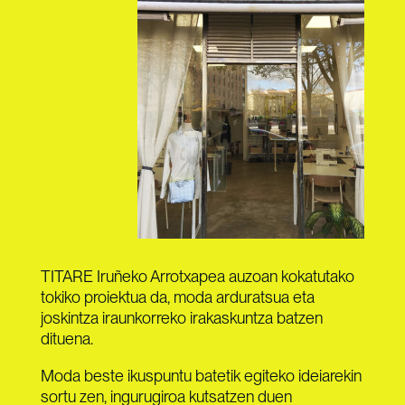
TITARE Iruñeko Arrotxapea auzoan kokatutako
tokiko proiektua da, moda arduratsua eta
joskintza iraunkorreko irakaskuntza batzen
dituena.
Moda beste ikuspuntu batetik egiteko ideiarekin
sortu zen, ingurugiroa kutsatzen duen