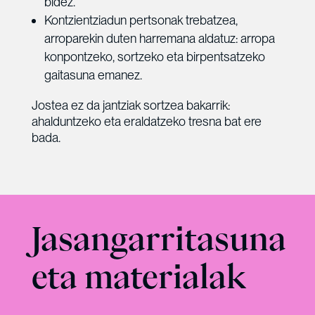
bidez.
Kontzientziadun pertsonak trebatzea,
arroparekin duten harremana aldatuz: arropa
konpontzeko, sortzeko eta birpentsatzeko
gaitasuna emanez.
Jostea ez da jantziak sortzea bakarrik:
ahalduntzeko eta eraldatzeko tresna bat ere
bada.
Jasangarritasuna
eta materialak