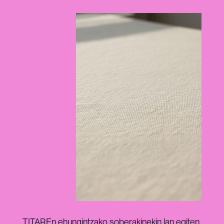
TITAREn ehungintzako soberakinekin lan egiten