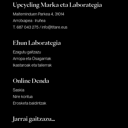
Upcycling Marka eta Laborategia
Maiteminduen Parkea 4, 31014
Arrotxapea · Iruñea
T. 687 043 275 /
info@titare.eus
Ehun Laborategia
Ezagutu gaitzazu
Arropa eta Osagarriak
Ikastaroak eta tailerrak
Online Denda
Saskia
Nire kontua
Erosketa baldintzak
Jarrai gaitzazu…