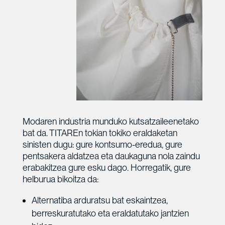
Modaren industria munduko kutsatzaileenetako
bat da. TITAREn tokian tokiko eraldaketan
sinisten dugu: gure kontsumo-eredua, gure
pentsakera aldatzea eta daukaguna nola zaindu
erabakitzea gure esku dago. Horregatik, gure
helburua bikoitza da:
Alternatiba arduratsu bat eskaintzea,
berreskuratutako eta eraldatutako jantzien