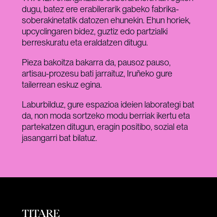
dugu, batez ere erabilerarik gabeko fabrika-
soberakinetatik datozen ehunekin. Ehun horiek,
upcyclingaren bidez, guztiz edo partzialki
berreskuratu eta eraldatzen ditugu.
Pieza bakoitza bakarra da, pausoz pauso,
artisau-prozesu bati jarraituz, Iruñeko gure
tailerrean eskuz egina.
Laburbilduz, gure espazioa ideien laborategi bat
da, non moda sortzeko modu berriak ikertu eta
partekatzen ditugun, eragin positibo, sozial eta
jasangarri bat bilatuz.
TITARE