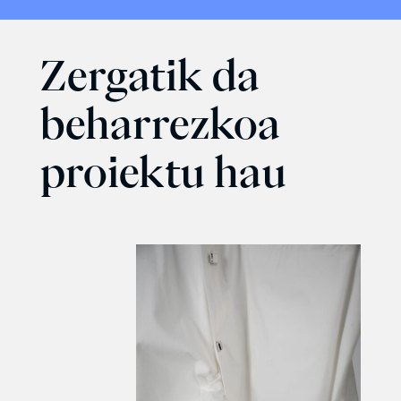
Zergatik da
beharrezkoa
proiektu hau