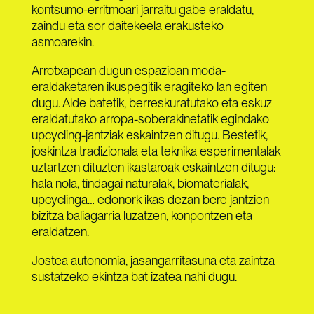
kontsumo-erritmoari jarraitu gabe eraldatu,
zaindu eta sor daitekeela erakusteko
asmoarekin.
Arrotxapean dugun espazioan moda-
eraldaketaren ikuspegitik eragiteko lan egiten
dugu. Alde batetik, berreskuratutako eta eskuz
eraldatutako arropa-soberakinetatik egindako
upcycling-jantziak eskaintzen ditugu. Bestetik,
joskintza tradizionala eta teknika esperimentalak
uztartzen dituzten ikastaroak eskaintzen ditugu:
hala nola, tindagai naturalak, biomaterialak,
upcyclinga… edonork ikas dezan bere jantzien
bizitza baliagarria luzatzen, konpontzen eta
eraldatzen.
Jostea autonomia, jasangarritasuna eta zaintza
sustatzeko ekintza bat izatea nahi dugu.