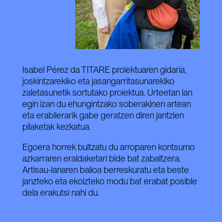
Isabel Pérez da TITARE proiektuaren gidaria,
joskintzarekiko eta jasangarritasunarekiko
zaletasunetik sortutako proiektua. Urteetan lan
egin izan du ehungintzako soberakinen artean
eta erabilerarik gabe geratzen diren jantzien
pilaketak kezkatua.
Egoera horrek bultzatu du arroparen kontsumo
azkarraren eraldaketari bide bat zabaltzera.
Artisau-lanaren balioa berreskuratu eta beste
janzteko eta ekoizteko modu bat erabat posible
dela erakutsi nahi du.