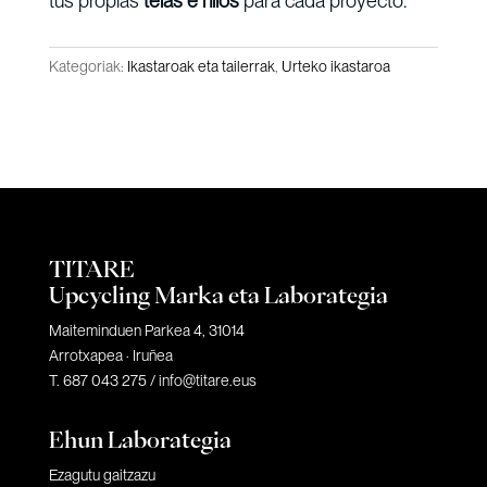
tus propias
telas e hilos
para cada proyecto.
Kategoriak:
Ikastaroak eta tailerrak
,
Urteko ikastaroa
TITARE
Upcycling Marka eta Laborategia
Maiteminduen Parkea 4, 31014
Arrotxapea · Iruñea
T. 687 043 275 /
info@titare.eus
Ehun Laborategia
Ezagutu gaitzazu