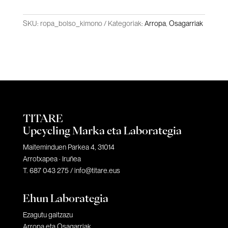
QUANTITY
SKU:
ropa_bolso_kimono
Kategoriak:
Arropa
,
Osagarriak
TITARE
Upcycling Marka eta Laborategia
Maiteminduen Parkea 4, 31014
Arrotxapea · Iruñea
T. 687 043 275 /
info@titare.eus
Ehun Laborategia
Ezagutu gaitzazu
Arropa eta Osagarriak