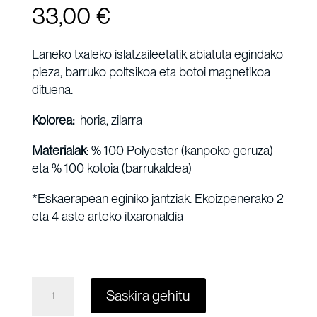
33,00
€
Laneko txaleko islatzaileetatik abiatuta egindako
pieza, barruko poltsikoa eta botoi magnetikoa
dituena.
Kolorea:
horia, zilarra
Materialak
: % 100 Polyester (kanpoko geruza)
eta % 100 kotoia (barrukaldea)
*
Eskaerapean eginiko jantziak. Ekoizpenerako 2
eta 4 aste arteko itxaronaldia
HIRUKI-
Saskira gehitu
FORMAKO
POLTSA