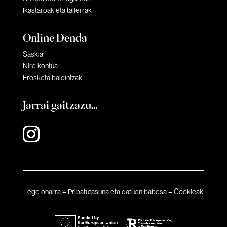
Ikastaroak eta tailerrak
Online Denda
Saskia
Nire kontua
Erosketa baldintzak
Jarrai gaitzazu…
Lege oharra
–
Pribatutasuna eta datuen babesa
–
Cookieak